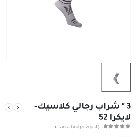
3 * شراب رجالي كلاسيك-
لايكرا 52
( لا توجد مراجعات بعد. )
out of 5
0