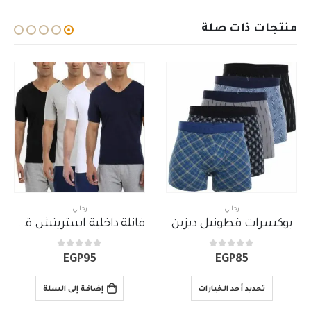
منتجات ذات صلة
رجالي
رجالي
وكسرات قطونيل ديزين
فانلة داخلية استريتش قطونيل نصف كم رقبة مثلثة (حرف V)
ب
out of 5
0
out of 5
0
EGP
95
EGP
85
تحديد أحد الخيارات
إضافة إلى السلة