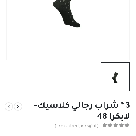
3 * شراب رجالي كلاسيك-
لايكرا 48
( لا توجد مراجعات بعد. )
out of 5
0