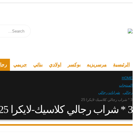
الرئيسية
مرسريزيه
بوكسر
اولادي
بناتي
حريمي
رجا
HOME
المنتجات
رجالي
,
شرابات رجالي
3 * شراب رجالي كلاسيك-لايكرا 25
3 * شراب رجالي كلاسيك-لايكرا 25