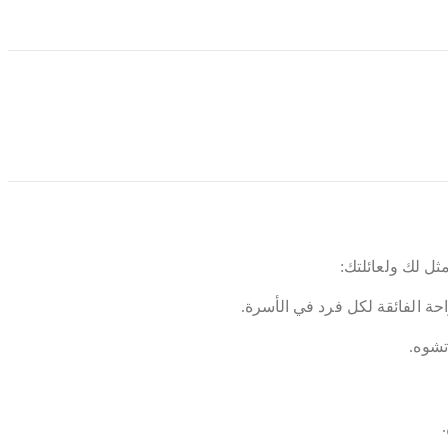
on
مثل لك ولعائلتك:
حة الفائقة لكل فرد في الأسرة.
تشوه.