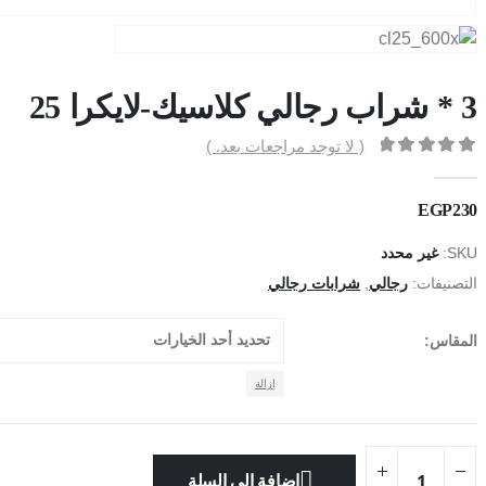
3 * شراب رجالي كلاسيك-لايكرا 25
( لا توجد مراجعات بعد. )
out of 5
0
EGP
230
SKU:
غير محدد
التصنيفات:
رجالي
,
شرابات رجالي
المقاس
إزالة
إضافة إلى السلة