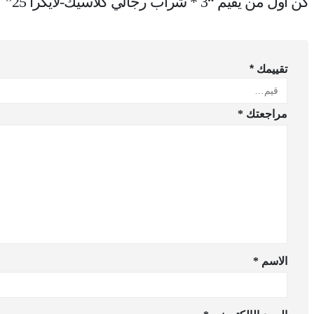
كن أول من يقيم “3 * شراب رجالي كلاسيك-لايكرا 25”
تقييمك
*
مراجعتك
*
الاسم
*