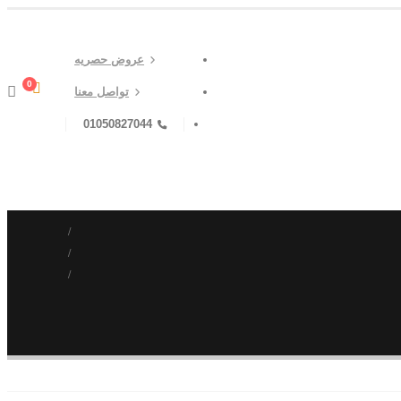
عروض حصريه
0
تواصل معنا
01050827044