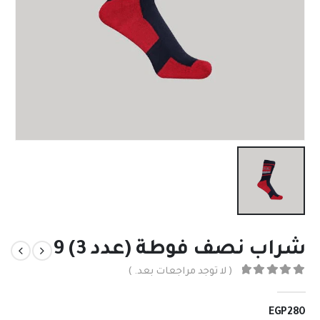
شراب نصف فوطة (عدد 3) 9
( لا توجد مراجعات بعد. )
out of 5
0
n
EGP
280