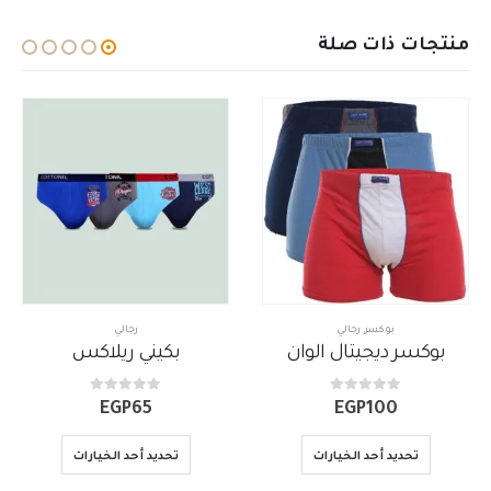
منتجات ذات صلة
رجالي
رجالي
,
فانلة نص كم
ان
بكيني ريلاكس
out of 5
0
out of 5
0
ن
EGP
119
–
EGP
115
EGP
65
ا
م
تحديد أحد الخيارات
تحديد أحد الخيارات
خ