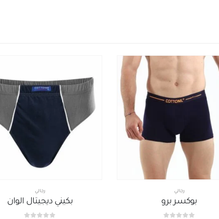
رجالي
رجالي
,
شرابات رجالي
بكيني ديجيتال الوان
شراب طبي قطونيل لمر