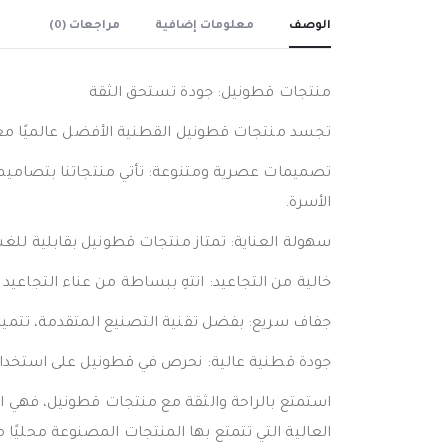
الوصف
معلومات إضافية
مراجعات (0)
منتجات قطونيل: جودة تستحق الثقة
تجسد منتجات قطونيل القطنية الأفضل عالميًا معايير 
تصميمات عصرية ومتنوعة: تأتي منتجاتنا بتصاميم مت
الأسرة.
سهولة العناية: تمتاز منتجات قطونيل بقابلية للغ
خالية من التجاعيد: انتهِ ببساطة من عناء التجاعيد
جفاف سريع: بفضل تقنية التصنيع المتقدمة، تتميز
جودة قطنية عالية: نحرص في قطونيل على استخدام أ
استمتع بالراحة والثقة مع منتجات قطونيل، فهي الر
العالية التي تتمتع بها المنتجات المصنوعة محليًا