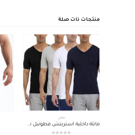
منتجات ذات صلة
رجالي
فانلة داخلية استريتش قطونيل نصف كم رقبة مثلثة (حرف V)
بوكسر برو