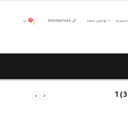
0
حصريه
تواصل معنا
01050827044