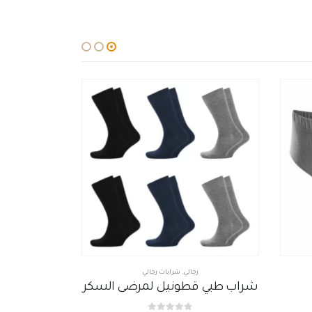
رجالي
ضى السكر
سبور رجالى ممشط