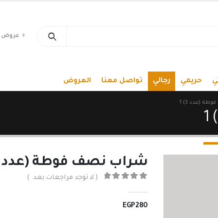
عروض 
ي
حريمي
رجالي
تواصل معنا
العروض
ة (عدد 3) 1
شراب نصف فوطة (عدد 3) 1
( لا توجد مراجعات بعد. )
out of 5
0
EGP
280