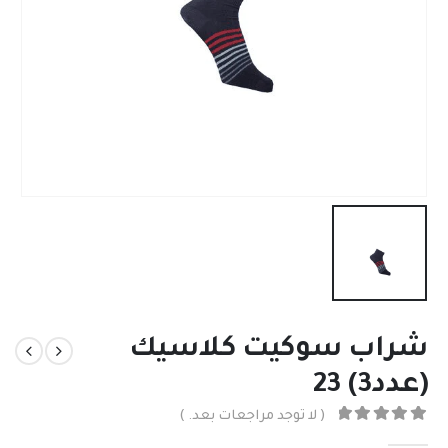
شراب سوكيت كلاسيك
(عدد3) 23
( لا توجد مراجعات بعد. )
out of 5
0