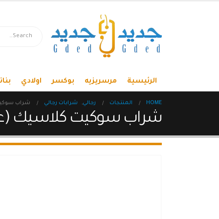
الرئيسية
مرسريزيه
بوكسر
اولادي
بنات
HOME
المنتجات
رجالي
,
شرابات رجالي
شراب سوكيت ك
شراب سوكيت كلاسيك (عدد3) 