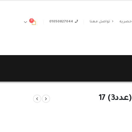
0
حصريه
تواصل معنا
01050827044
) 17