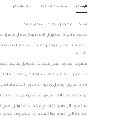
الوصف
معلومات إضافية
مراجعات (0)
منتجات قطونيل: جودة تستحق الثقة
تجسد منتجات قطونيل القطنية الأفضل عالميًا معايير 
تصميمات عصرية ومتنوعة: تأتي منتجاتنا بتصاميم مت
الأسرة.
سهولة العناية: تمتاز منتجات قطونيل بقابلية للغ
خالية من التجاعيد: انتهِ ببساطة من عناء التجاعيد
جفاف سريع: بفضل تقنية التصنيع المتقدمة، تتميز
جودة قطنية عالية: نحرص في قطونيل على استخدام أ
استمتع بالراحة والثقة مع منتجات قطونيل، فهي الر
العالية التي تتمتع بها المنتجات المصنوعة محليًا