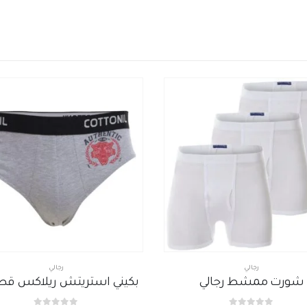
رجالي
رجالي
شورت ممشط رجالي
بكيني استريتش ريلاكس قط