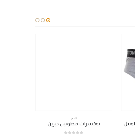
رجالي
ونيل
بوكسرات قطونيل ديزين
طقم ريل