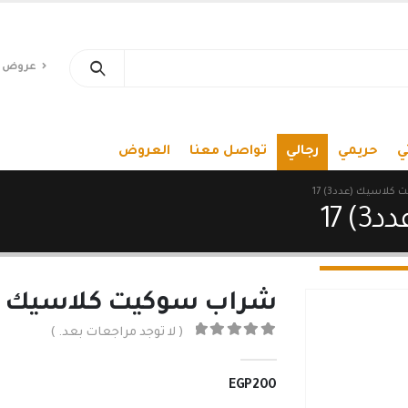
عروض 
ي
حريمي
رجالي
تواصل معنا
العروض
لاسيك (عدد3) 17
17
شراب سوكيت كلاسيك (عدد3
( لا توجد مراجعات بعد. )
out of 5
0
EGP
200