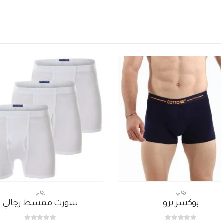
رجالي
رجالي
بوكسر برو
شورت ممشط رجالي