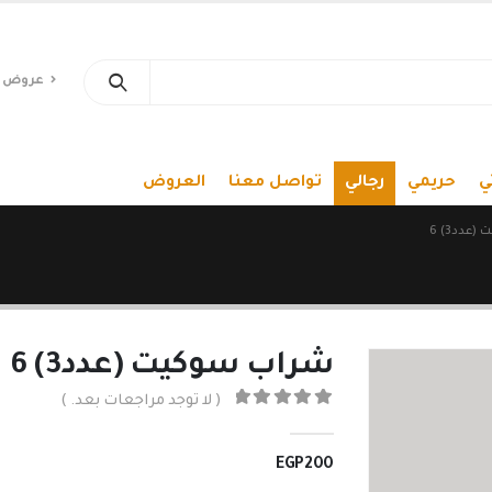
عروض 
ي
حريمي
رجالي
تواصل معنا
العروض
عدد3) 6
شراب سوكيت (عدد3) 6
( لا توجد مراجعات بعد. )
out of 5
0
EGP
200