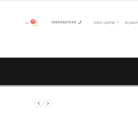
0
حصريه
تواصل معنا
01050827044