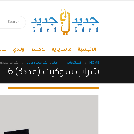
الرئيسية
مرسريزيه
بوكسر
اولادي
بنات
HOME
المنتجات
رجالي
,
شرابات رجالي
شراب سوكيت (
شراب سوكيت (عدد3) 6