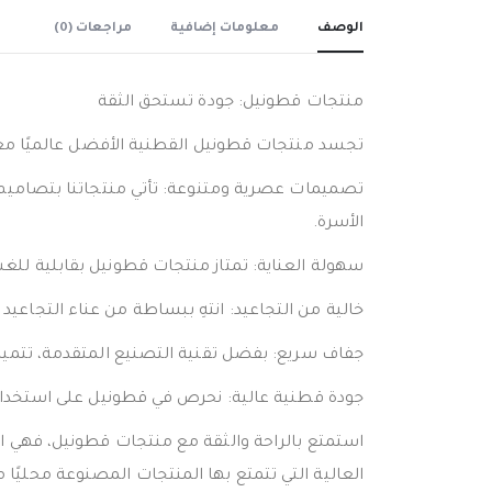
الوصف
معلومات إضافية
مراجعات (0)
منتجات قطونيل: جودة تستحق الثقة
تجسد منتجات قطونيل القطنية الأفضل عالميًا معايير 
تصميمات عصرية ومتنوعة: تأتي منتجاتنا بتصاميم مت
الأسرة.
سهولة العناية: تمتاز منتجات قطونيل بقابلية للغ
خالية من التجاعيد: انتهِ ببساطة من عناء التجاعيد
جفاف سريع: بفضل تقنية التصنيع المتقدمة، تتميز
جودة قطنية عالية: نحرص في قطونيل على استخدام أ
استمتع بالراحة والثقة مع منتجات قطونيل، فهي الر
العالية التي تتمتع بها المنتجات المصنوعة محليًا