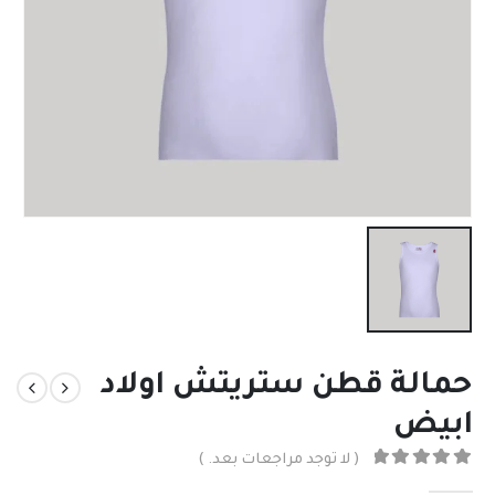
حمالة قطن ستريتش اولاد
ابيض
( لا توجد مراجعات بعد. )
out of 5
0