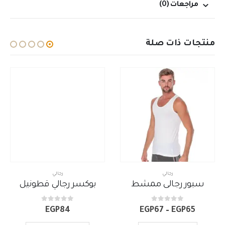
مراجعات (0)
منتجات ذات صلة
رجالي
رجالي
سبور رجالى ممشط
بوكسر رجالي قطونيل
out of 5
0
out of 5
0
نطاق
EGP
84
EGP
67
–
EGP
65
السعر: