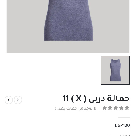
حمالة دربى ( X ) 11
( لا توجد مراجعات بعد. )
out of 5
0
EGP
120