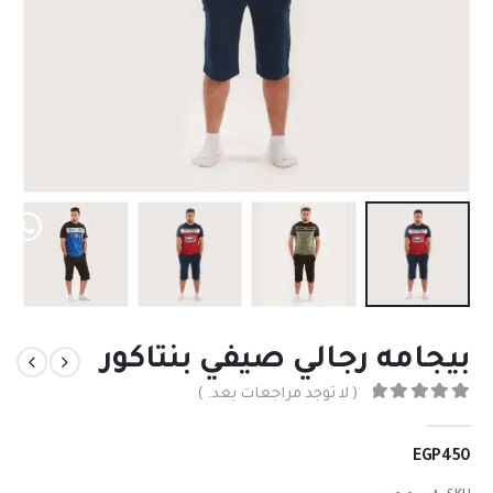
n
بيجامه رجالي صيفي بنتاكور
( لا توجد مراجعات بعد. )
out of 5
0
EGP
450