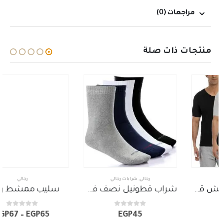
مراجعات (0)
منتجات ذات صلة
رجالي
,
شرابات رجالي
رجالي
شراب قطونيل نصف فوطة سادة
سليب ممشط رجالي
out of 5
0
out of 5
0
نطاق
EGP
67
–
EGP
65
EGP
45