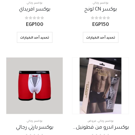
بوكسر
,
رجالي
بوكسر
,
رجالي
n
بوكسر CN لونج
بوكسر افريداي
out of 5
0
out of 5
0
EGP
100
EGP
150
تحديد أحد الخيارات
تحديد أحد الخيارات
بوكسر
,
رجالي
,
عروض
بوكسر
,
رجالي
بوكسر اندرو من قطونيل بسعر رائع
بوكسر بارتي رجالي